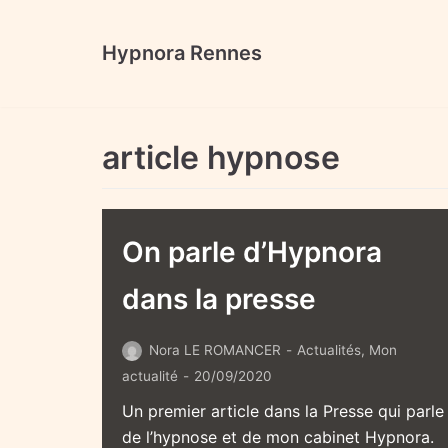
Aller
au
Hypnora Rennes
contenu
article hypnose
On parle d’Hypnora
dans la presse
Nora LE ROMANCER
Actualités
,
Mon
actualité
20/09/2020
Un premier article dans la Presse qui parle
de l’hypnose et de mon cabinet Hypnora.